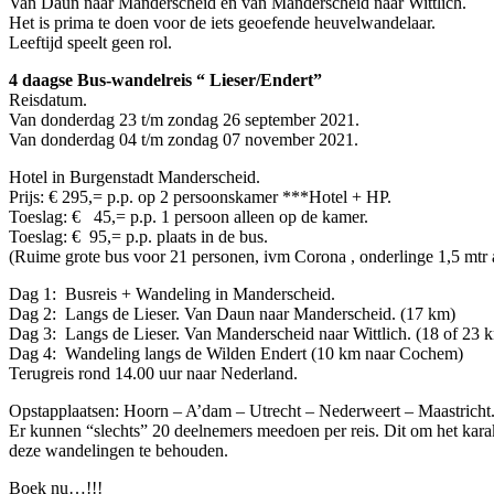
Van Daun naar Manderscheid en van Manderscheid naar Wittlich.
Het is prima te doen voor de iets geoefende heuvelwandelaar.
Leeftijd speelt geen rol.
4 daagse Bus-wandelreis “ Lieser/Endert”
Reisdatum.
Van donderdag 23 t/m zondag 26 september 2021.
Van donderdag 04 t/m zondag 07 november 2021.
Hotel in Burgenstadt Manderscheid.
Prijs: € 295,= p.p. op 2 persoonskamer ***Hotel + HP.
Toeslag: € 45,= p.p. 1 persoon alleen op de kamer.
Toeslag: € 95,= p.p. plaats in de bus.
(Ruime grote bus voor 21 personen, ivm Corona , onderlinge 1,5 mtr 
Dag 1: Busreis + Wandeling in Manderscheid.
Dag 2: Langs de Lieser. Van Daun naar Manderscheid. (17 km)
Dag 3: Langs de Lieser. Van Manderscheid naar Wittlich. (18 of 23 
Dag 4: Wandeling langs de Wilden Endert (10 km naar Cochem)
Terugreis rond 14.00 uur naar Nederland.
Opstapplaatsen: Hoorn – A’dam – Utrecht – Nederweert – Maastricht
Er kunnen “slechts” 20 deelnemers meedoen per reis. Dit om het kara
deze wandelingen te behouden.
Boek nu…!!!