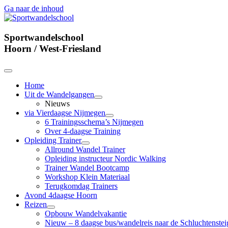
Ga naar de inhoud
Sportwandelschool
Sportwandelschool
Hoorn / West-Friesland
open
primair
Home
menu
Uit de Wandelgangen
open
Nieuws
submenu
via Vierdaagse Nijmegen
open
6 Trainingsschema’s Nijmegen
submenu
Over 4-daagse Training
Opleiding Trainer
open
Allround Wandel Trainer
submenu
Opleiding instructeur Nordic Walking
Trainer Wandel Bootcamp
Workshop Klein Materiaal
Terugkomdag Trainers
Avond 4daagse Hoorn
Reizen
open
Opbouw Wandelvakantie
submenu
Nieuw – 8 daagse bus/wandelreis naar de Schluchtenstei