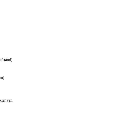
afstand)
km)
.
kter van