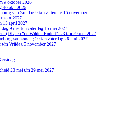
/m 9 oktober 2026
g 30 okt. 2026
xemburg van Zondag 9 t/m Zaterdag 15 november.
4 maart 2027
m 13 april 2027
ondag 9 mei t/m zaterdag 15 mei 2027
ser (DL) en “de Wilden Endert”. 23 t/m 29 mei 2027
mburg van zondag 20 t/m zaterdag 26 juni 2027
er t/m Vrijdag 5 november 2027
erstdag.
cheid 23 mei t/m 29 mei 2027