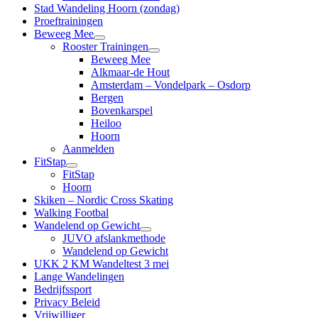
Stad Wandeling Hoorn (zondag)
Proeftrainingen
Beweeg Mee
open
Rooster Trainingen
submenu
open
Beweeg Mee
submenu
Alkmaar-de Hout
Amsterdam – Vondelpark – Osdorp
Bergen
Bovenkarspel
Heiloo
Hoorn
Aanmelden
FitStap
open
FitStap
submenu
Hoorn
Skiken – Nordic Cross Skating
Walking Footbal
Wandelend op Gewicht
open
JUVO afslankmethode
submenu
Wandelend op Gewicht
UKK 2 KM Wandeltest 3 mei
Lange Wandelingen
Bedrijfssport
Privacy Beleid
Vrijwilliger