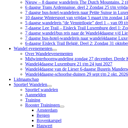
Nieuw – 8 daagse wandelreis The Dutch Mountains. 2 t
6 daagse Trans Ardennaisse. deel 2 Zondag 25 t/m vrijda
7 daagse bus-hotel-wandelreis naar Petite Suisse in Lu
10 daagse Wintersport van vrijdag 5 maart t/m zondag 1
5 daagse wandelreis “de Venntrilogie” deel 1 – van 09 t/
7-daagse Lee Trail – Eisleck Trail Luxemburg deel 1: Z
7 daagse wandel/bus reis naar de Wandel4daagse v/d Lie
7 daagse bus-hotel-wandelreis naar wandel4daagse Luxe
6-daagse Eisleck Trail België. Deel 2: Zondag 31 oktob
Wandel evenementen
open
Over Wandelevenementen
submenu
Midwinterhoornwandeling zondag 27 december. Derde K
Wandel4daagse Luxemburg 21 t/m 24 juni 2027
Wandel4daagse van de Lieser 6-daagse Busreis Manders
Wandel4daagse-schoorlse-duinen 29 sept t/m 2 okt. 2026
Lidmaatschap
Sportief Wandelen
open
Sportief wandelen
submenu
Aanmelden
Training
Rooster Trainingen
open
Amsterdam
submenu
Bergen
Bovenkarspel
Hauwert