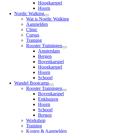
Hoogkarspel
Hoorn
Nordic Walking
open
Wat is Nordic Walking
submenu
Aanmelden
Clinic
Cursus
Training
Rooster Trainingen
open
Amsterdam
submenu
Bergen
Bovenkarspel
Hoogkarspel
Hoorn
Schoorl
Wandel Bootcamp
open
Rooster Trainingen
submenu
open
Bovenkarspel
submenu
Enkhuizen
Hoorn
Schoorl
Bergen
Workshop
Training
Kosten & Aanmelden